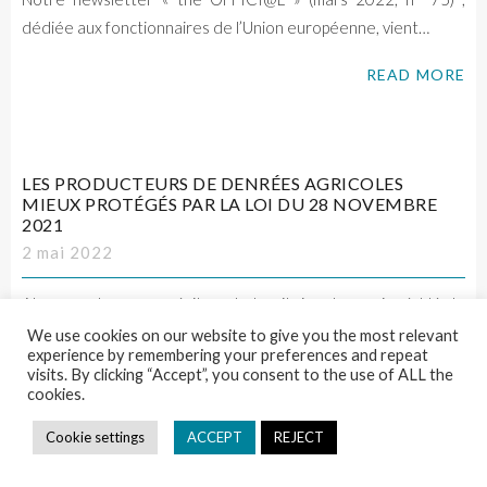
dédiée aux fonctionnaires de l’Union européenne, vient…
READ MORE
LES PRODUCTEURS DE DENRÉES AGRICOLES
MIEUX PROTÉGÉS PAR LA LOI DU 28 NOVEMBRE
2021
2 mai 2022
Alors que la guerre sévit sur le territoire du grenier à blé de
l’Europe, des sanctions économiques visant…
We use cookies on our website to give you the most relevant
experience by remembering your preferences and repeat
visits. By clicking “Accept”, you consent to the use of ALL the
READ MORE
cookies.
Cookie settings
ACCEPT
REJECT