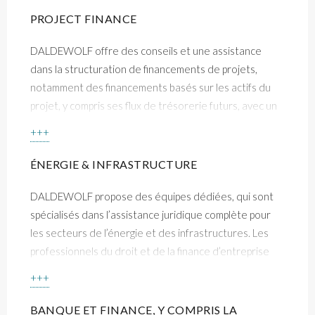
Démocratique du Congo, ainsi que dans d’autres États
PROJECT FINANCE
membres de l’OHADA.
DALDEWOLF offre des conseils et une assistance
dans la structuration de financements de projets,
notamment des financements basés sur les actifs du
projet, y compris ses flux de trésorerie futurs, avec un
recours limité aux promoteurs du projet. Notre
+++
expertise est particulièrement axée sur les secteurs
minier, énergétique et des infrastructures en RDC.
ÉNERGIE & INFRASTRUCTURE
À la demande du client, nos équipes peuvent
DALDEWOLF propose des équipes dédiées, qui sont
également gérer le projet, supervisant et coordonnant
spécialisés dans l’assistance juridique complète pour
les différentes parties impliquées dans la transaction,
les secteurs de l’énergie et des infrastructures. Les
telles que les comptables et les consultants financiers.
professionnels du droit et de la finance d’entreprise
DALDEWOLF a réuni un pool d’experts avec lesquels le
proposent un soutien personnalisé pour obtenir des
+++
cabinet collabore régulièrement.
permis, naviguer dans la conformité réglementaire et
structurer les investissements. Ils veillent à ce que
BANQUE ET FINANCE, Y COMPRIS LA