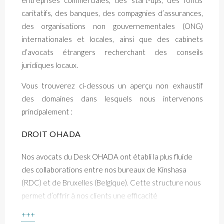
caritatifs, des banques, des compagnies d’assurances,
des organisations non gouvernementales (ONG)
internationales et locales, ainsi que des cabinets
d’avocats étrangers recherchant des conseils
juridiques locaux.
Vous trouverez ci-dessous un aperçu non exhaustif
des domaines dans lesquels nous intervenons
principalement :
DROIT OHADA
Nos avocats du Desk OHADA ont établi la plus fluide
des collaborations entre nos bureaux de Kinshasa
(RDC) et de Bruxelles (Belgique). Cette structure nous
permet d’offrir à nos clients une efficacité
exceptionnelle dans la gestion de tous les dossiers liés
+++
au droit OHADA, en particulier en République