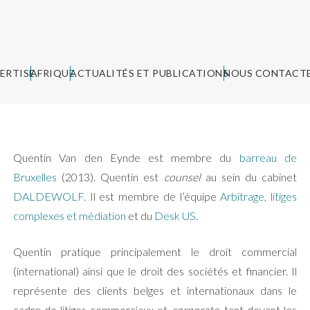
ERTISE
AFRIQUE
ACTUALITÉS ET PUBLICATIONS
NOUS CONTACT
Quentin Van den Eynde est membre du
barreau de
Bruxelles
(2013). Quentin est
counsel
au sein du cabinet
DALDEWOLF
. Il est membre de l’équipe
Arbitrage, litiges
complexes et médiation
et du
Desk US
.
Quentin pratique principalement le droit commercial
(international) ainsi que le droit des sociétés et financier. Il
représente des clients belges et internationaux dans le
cadre de litiges commerciaux et
corporate
, tant devant les