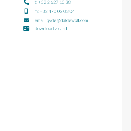
t: +32 2 627 10 38
m: +32 470 02 03 04
email: qvde@daldewolf.com
download v-card